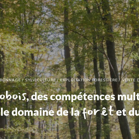
ONNAGE / SYLVICULTURE / EXPLOITATION FORESTIÈRE / VENTE 
obois
, des compétences mult
forêt
 le domaine de la
et d