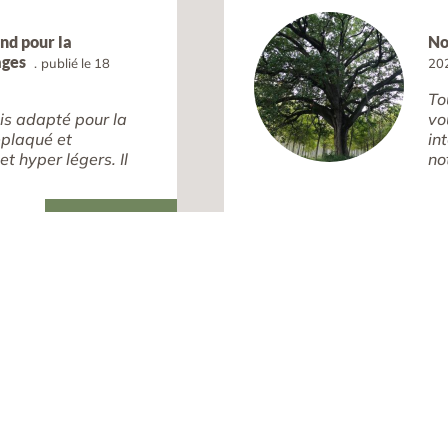
ond pour la
No
ages
publié le 18
20
To
ois adapté pour la
vo
eplaqué et
in
t hyper légers. Il
no
lire la suite
Une question, une information ?