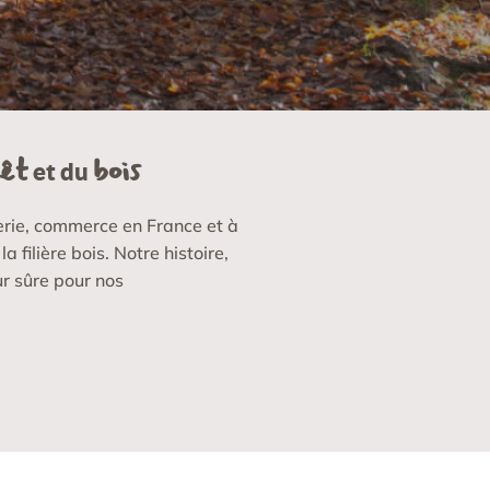
êt
bois
et du
ierie, commerce en France et à
 filière bois. Notre histoire,
ur sûre pour nos